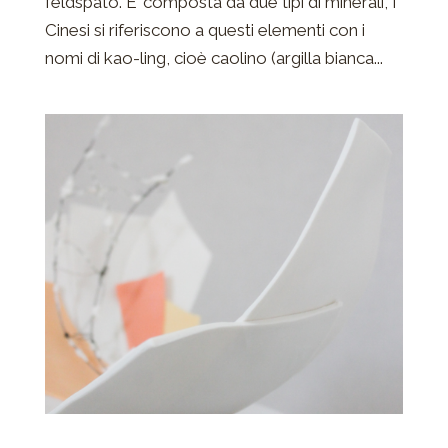
feldspato. E’ composta da due tipi di minerali, I
Cinesi si riferiscono a questi elementi con i
nomi di kao-ling, cioè caolino (argilla bianca...