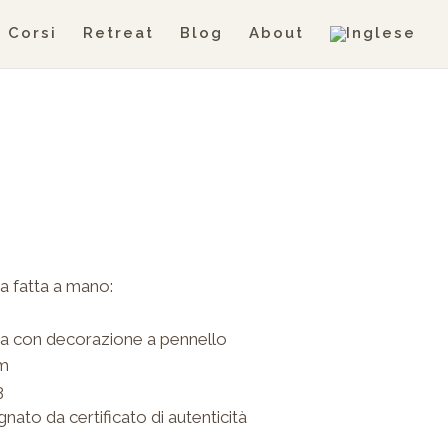
Corsi
Retreat
Blog
About
a fatta a mano:
nca con decorazione a pennello
cm
3
to da certificato di autenticità