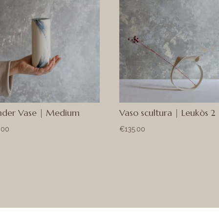
inder Vase | Medium
Vaso scultura | Leukòs 2
.00
€
135.00