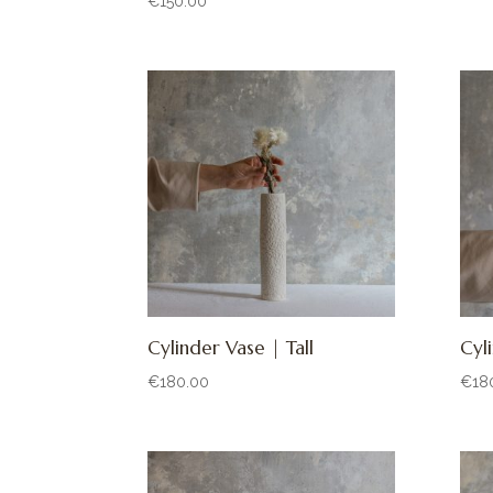
€
150.00
Cylinder Vase | Tall
Cyl
€
180.00
€
18