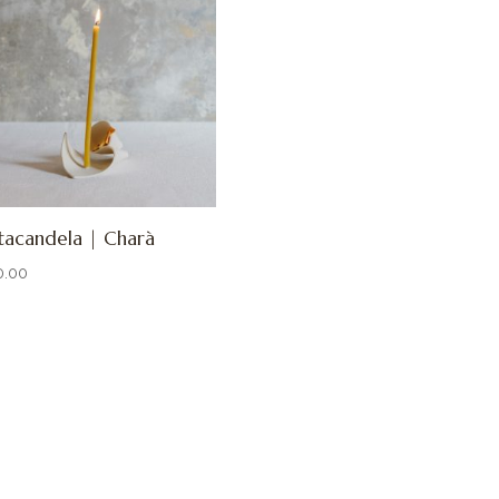
tacandela | Charà
0.00